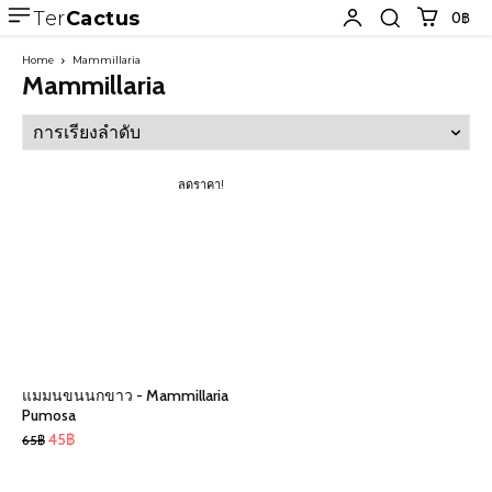
Ter
Cactus
0฿
Home
Mammillaria
Mammillaria
ลดราคา!
แมมนขนนกขาว - Mammillaria
Pumosa
Original
Current
45
฿
65
฿
price
price
was:
is: