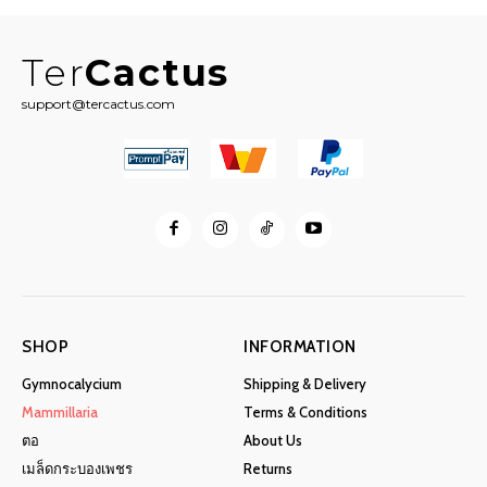
65฿.
45฿.
Ter
Cactus
support@tercactus.com
SHOP
INFORMATION
Gymnocalycium
Shipping & Delivery
Mammillaria
Terms & Conditions
ตอ
About Us
เมล็ดกระบองเพชร
Returns