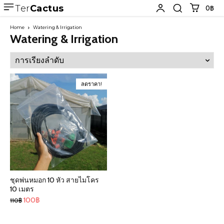
Ter
Cactus
0฿
Home
Watering & Irrigation
Watering & Irrigation
ลดราคา!
ชุดพ่นหมอก 10 หัว สายไมโคร
10 เมตร
Original
Current
100
฿
110
฿
price
price
was:
is: