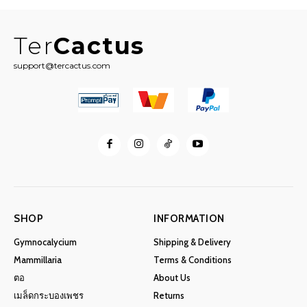
110฿.
100฿.
Ter
Cactus
support@tercactus.com
SHOP
INFORMATION
Gymnocalycium
Shipping & Delivery
Mammillaria
Terms & Conditions
ตอ
About Us
เมล็ดกระบองเพชร
Returns