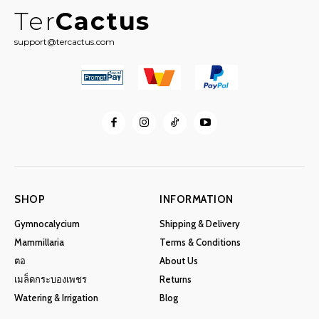
Ter
Cactus
support@tercactus.com
SHOP
INFORMATION
Gymnocalycium
Shipping & Delivery
Mammillaria
Terms & Conditions
ตอ
About Us
เมล็ดกระบองเพชร
Returns
Watering & Irrigation
Blog