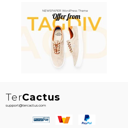
Ter
Cactus
support@tercactus.com