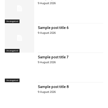
9 August 2026
Uncategorized
Sample post title 6
9 August 2026
Uncategorized
Sample post title 7
9 August 2026
Uncategorized
Sample post title 8
9 August 2026