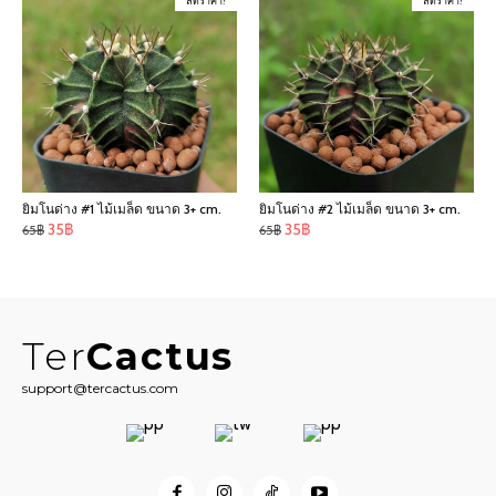
ลดราคา!
ลดราคา!
110฿.
100฿.
ยิมโนด่าง #1 ไม้เมล็ด ขนาด 3+ cm.
ยิมโนด่าง #2 ไม้เมล็ด ขนาด 3+ cm.
Original
Current
Original
Current
35
฿
35
฿
65
฿
65
฿
price
price
price
price
was:
is:
was:
is:
65฿.
35฿.
65฿.
35฿.
Ter
Cactus
support@tercactus.com