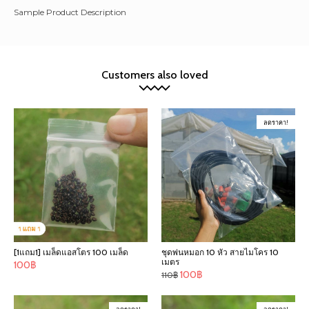
Sample Product Description
Customers also loved
ลดราคา!
[1แถม1] เมล็ดแอสโตร 100 เมล็ด
ชุดพ่นหมอก 10 หัว สายไมโคร 10
เมตร
100
฿
Original
Current
100
฿
110
฿
price
price
was:
is: