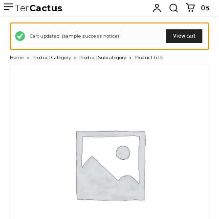
Ter
Cactus
0฿
View cart
Cart updated. (sample success notice)
Home
Product Category
Product Subcategory
Product Title