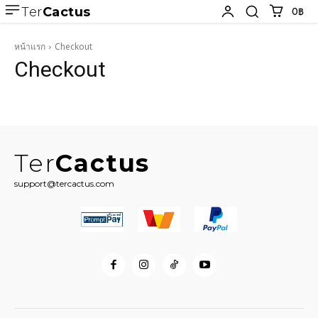
Ter
Cactus
0฿
หน้าแรก
Checkout
Checkout
Ter
Cactus
support@tercactus.com