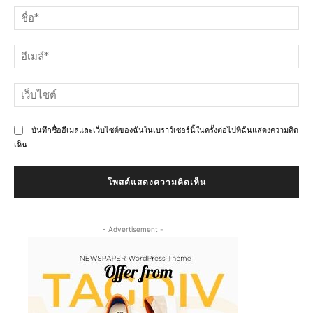
คิด
ชื่อ
เห็น
อีเ
เว็
บันทึกชื่ออีเมลและเว็บไซต์ของฉันในเบราว์เซอร์นี้ในครั้งต่อไปที่ฉันแสดงความคิด
เห็น
- Advertisement -