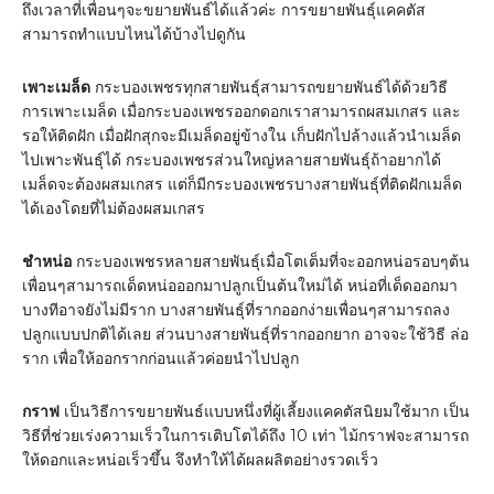
ถึงเวลาที่เพื่อนๆจะขยายพันธ์ได้แล้วค่ะ การขยายพันธ์ุแคคตัส
สามารถทำแบบไหนได้บ้างไปดูกัน
เพาะเมล็ด
กระบองเพชรทุกสายพันธุ์สามารถขยายพันธ์ได้ด้วยวิธี
การเพาะเมล็ด เมื่อกระบองเพชรออกดอกเราสามารถผสมเกสร และ
รอให้ติดฝัก เมื่อฝักสุกจะมีเมล็ดอยู่ข้างใน เก็บฝักไปล้างแล้วนำเมล็ด
ไปเพาะพันธุ์ได้ กระบองเพชรส่วนใหญ่หลายสายพันธุ์ถ้าอยากได้
เมล็ดจะต้องผสมเกสร แต่ก็มีกระบองเพชรบางสายพันธุ์ที่ติดฝักเมล็ด
ได้เองโดยที่ไม่ต้องผสมเกสร
ชำหน่อ
กระบองเพชรหลายสายพันธุ์เมื่อโตเต็มที่จะออกหน่อรอบๆต้น
เพื่อนๆสามารถเด็ดหน่อออกมาปลูกเป็นต้นใหม่ได้ หน่อที่เด็ดออกมา
บางทีอาจยังไม่มีราก บางสายพันธุ์ที่รากออกง่ายเพื่อนๆสามารถลง
ปลูกแบบปกติได้เลย ส่วนบางสายพันธุ์ที่รากออกยาก อาจจะใช้วิธี ล่อ
ราก เพื่อให้ออกรากก่อนแล้วค่อยนำไปปลูก
กราฟ
เป็นวิธีการขยายพันธ์แบบหนึ่งที่ผู้เลี้ยงแคคตัสนิยมใช้มาก เป็น
วิธีที่ช่วยเร่งความเร็วในการเติบโตได้ถึง 10 เท่า ไม้กราฟจะสามารถ
ให้ดอกและหน่อเร็วขึ้น จึงทำให้ได้ผลผลิตอย่างรวดเร็ว